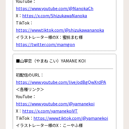
YouTube：
https://www.youtube.com/@NanokaCh
X：
https://x.com/ShizukawaNanoka
TikTok：
https://www.tiktok.com/@shizukawananoka
イラストレーター様のX：蜜桃まむ様
https://twitter.com/mamgon
■山寧恋（やまね こい）YAMANE KOI
初配信のURL：
https://www.youtube.com/live/odBgQwXrdPA
＜各種リンク＞
YouTube：
https://www.youtube.com/@yamanekoi
X：
https://x.com/yamanekoiVT
TikTok：
https://www.tiktok.com/@yamanekoi
イラストレーター様のX：こーやふ様