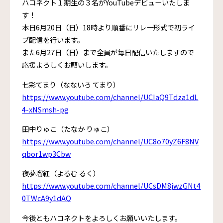
ハコネクト１期生の３名がYouTubeデビューいたしま
す！
本日6月20日（日）18時より順番にリレー形式で初ライ
ブ配信を行います。
また6月27日（日）まで全員が毎日配信いたしますので
応援よろしくお願いします。
七彩てまり（なないろ てまり）
https://www.youtube.com/channel/UCIaQ9Tdza1dL
4-xNSmsh-pg
田中りゅこ（たなか りゅこ）
https://www.youtube.com/channel/UC8o70yZ6F8NV
qbor1wp3Cbw
夜夢瑠紅（よるむ るく）
https://www.youtube.com/channel/UCsDM8jwzGNt4
0TWcA9y1dAQ
今後ともハコネクトをよろしくお願いいたします。